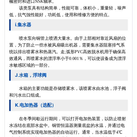
械密封和进口NSK轴承。
该类泵具有结构简单，性能可靠，体积小，重量轻，噪声
低，抗气蚀性能好，功耗低，使用和维修方便的特点。
i
集水器
.
喷水泵向铜管上喷洒大量水。由于上部相对靠近风扇的位
置，为了防止一些水被风扇吸出机器，需要集水器阻塞排气系
统以排出喷雾水和热蒸汽。走;弧形PVC高效脱水机用于确保高
效通风，而喷雾水的漂浮率小于0.001％，可以使设备成为漂浮
水敏感区域的一部分。
J
水箱，浮球阀
.
水箱的主要功能是存储喷雾水，该喷雾水由水池，浮子阀
和污水出口组成。
K
电加热器（选配）
.
在冬季间歇运行期间，可以打开电加热装置，以防止喷射
水冻结在底部水盆中。铜管恒温器测量底盆的水温，并通过电
气控制系统实现电加热器的自动运行。通常，当水温低于4℃