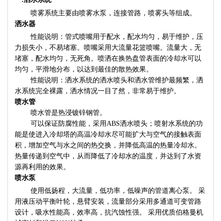
喷雾系统主要由喷雾水泵，连接管路，喷雾头等组成。
洒水器
性能说明：管式喷嘴用于配水，配水均匀，易于维护，压
力损失小，不易堵塞。喷嘴采用大流量花篮喷嘴。流量大，无
堵塞，配水均匀，无死角。喷洒在换热盘管表面的冷却水可以
均匀，平滑地分布，以达到最佳的散热效果。
性能说明：洒水系统的洒水喷头和洒水管维护最频繁，洒
水系统完全裸露，洒水情况一目了然，非常易于维护。
喷水管
喷水管是热浸镀锌钢管。
可以保证防腐性能，采用ABS洒水喷头；喷射水系统的功
能是使进入冷却塔的高温冷却水尽可能扩大与空气的接触表面
积，增加空气与水之间的热交换，并降低高温的热量冷却水。
热量传递到空气中，从而降低了冷却水的温度，并达到了水资
源再利用的效果。
喷水泵
使用低扬程，大流量，低功率，低噪声的管道离心泵。 采
用液压动平衡叶轮，悬臂安装，流量部分采用多通道可变管路
设计，吸水性能高，效率高，抗汽蚀性强。 采用优质伯格曼机