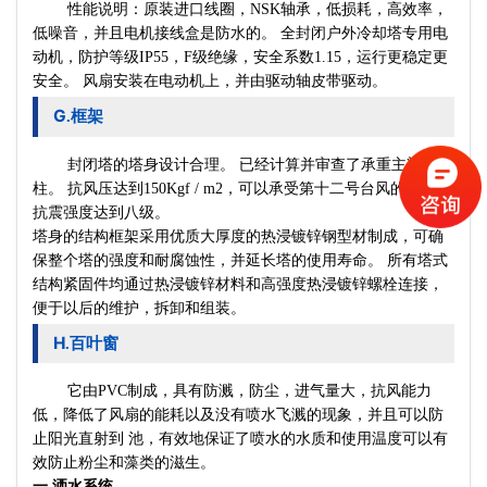
性能说明：原装进口线圈，NSK轴承，低损耗，高效率，
低噪音，并且电机接线盒是防水的。 全封闭户外冷却塔专用电
动机，防护等级IP55，F级绝缘，安全系数1.15，运行更稳定更
安全。 风扇安装在电动机上，并由驱动轴皮带驱动。
G
框架
.
封闭塔的塔身设计合理。 已经计算并审查了承重主梁和
柱。 抗风压达到150Kgf / m2，可以承受第十二号台风的载荷，
抗震强度达到八级。
塔身的结构框架采用优质大厚度的热浸镀锌钢型材制成，可确
保整个塔的强度和耐腐蚀性，并延长塔的使用寿命。 所有塔式
结构紧固件均通过热浸镀锌材料和高强度热浸镀锌螺栓连接，
便于以后的维护，拆卸和组装。
H
百叶窗
.
它由PVC制成，具有防溅，防尘，进气量大，抗风能力
低，降低了风扇的能耗以及没有喷水飞溅的现象，并且可以防
止阳光直射到 池，有效地保证了喷水的水质和使用温度可以有
效防止粉尘和藻类的滋生。
一.洒水系统