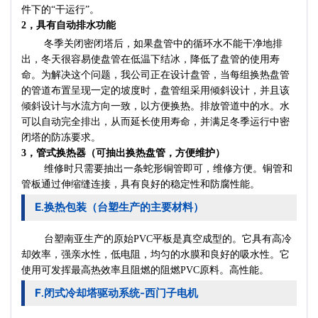
件下的“干运行”。
2，具有自动排水功能
冬季关闭密闭塔后，如果盘管中的循环水不能干净地排
出，冬天很容易使盘管在低温下结冰，降低了盘管的使用寿
命。为解决这个问题，我公司正在设计盘管，当每组换热盘管
的管道布置呈现一定的坡度时，盘管组采用倾斜设计，并且该
倾斜设计与水流方向一致，以方便换热。排放管道中的水。水
可以自动完全排出，从而延长使用寿命，并满足冬季运行中密
闭塔的防冻要求。
3，管式换热器（可抽出换热盘管，方便维护）
维修时只需要抽出一条蛇形铜管即可，维修方便。铜管和
管板通过伸缩缝连接，具有良好的稳定性和防腐性能。
E
换热包装（台塑生产的主要材料）
.
台塑南亚生产的原始PVC平板是真空成型的。它具有高冷
却效率，强亲水性，低电阻，均匀的水膜和良好的吸水性。它
使用可发挥最高热效率且阻燃的阻燃PVC原料。高性能。
F
闭式冷却塔驱动系统-西门子电机
.