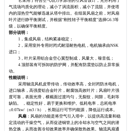
它采用了符合空气动力学原理的引风管设计，充分利用了
气流场均质化的理论，减小了涡流面积，减小了流阻，并使塔
内的湿热空气能够迅速从塔中排出。在组装风扇之前，对风扇
叶片进行静平衡测试，并根据“刚性转子平衡精度”选择G6.3等
级，以确保平衡精度。
部分说明：
1，集成风扇，结构紧凑稳定；
2，采用室外专用封闭式耐湿耐热电机，电机轴承由NSK
进口；
3，叶片采用铝合金空心翼型制成，风量大，噪音低；
4.顶部装有可拆卸的防护网，并配有防震垫以防止异常振
动。
性能说明：
采用轴流风机皮带传动，传动效率高，全封闭防水电机，
进口轴承，高强度铝合金叶片，耐腐蚀高效叶片；风扇叶片强
度可靠，表面光滑，横截面过渡均匀，无裂纹，间隙，毛刺等
缺陷。 ，稳定性好，易于更换和维护。低耗电率，总耗电率
≤0.07kw/（m3 / h），长期运行可节约能源，降低运行成本。
风扇
：风扇的功能是将空气引入塔中，以提供高流量和稳
定流动的干燥空气，从而促进铜管上的冷却水与空气之间的潜
热交换，从而改善冷却效果效率并确保散热效果。轴流风扇通