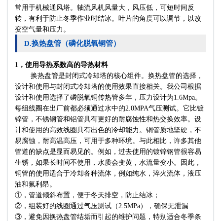
常用于机械通风塔。轴流风机风量大，风压低，可短时间反
转，有利于防止冬季作业时结冰。叶片的角度可以调节，以改
变空气量和压力。
D.换热盘管（磷化脱氧铜管）
1，使用导热系数高的导热材料
换热盘管是封闭式冷却塔的核心组件。换热盘管的选择，
设计和使用与封闭式冷却塔的使用效果直接相关。我公司根据
设计和使用选择了磷脱氧铜传热管多年，压力设计为1.6Mpa。
每组线圈在出厂前都必须通过水中的2.0MPA气压测试。它比镀
锌管，不锈钢管和铝管具有更好的耐腐蚀性和热交换效率。设
计和使用的高效线圈具有出色的冷却能力。铜管质地坚硬，不
易腐蚀，耐高温高压，可用于多种环境。与此相比，许多其他
管道的缺点是显而易见的。例如，过去使用的镀锌钢管很容易
生锈，如果长时间不使用，水质会变黄，水流量变小。因此，
铜管的使用适合于冷却各种流体，例如纯水，淬火流体，液压
油和氟利昂。
①，管道倾斜布置，便于冬天排空，防止结冰；
②，组装好的线圈通过气压测试（2.5MPa），确保无泄漏
③，避免因换热盘管结垢而引起的维护问题，特别适合冬季条