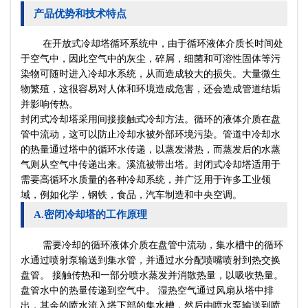
产品优势和技术特点
在开放式冷却塔循环系统中，由于循环液体介质长时间处
于空气中，因此空气中的灰尘，碎屑，细菌和可溶性固体等污
染物可随时进入冷却水系统，从而造成较大的损失。大量微生
物繁殖，这很容易对人体和环境造成危害，还会造成管道结垢
并影响传热。
封闭式冷却塔采用间接接触式冷却方法。循环的液体介质在盘
管中流动，这可以防止冷却水被外部环境污染。管道中冷却水
的热量通过塔中的循环水传递，以蒸发潜热，而蒸发后的水蒸
气则从空气中传递出来。溪流被带出塔。封闭式冷却塔适用于
需要高循环水质量的各种冷却系统，并广泛用于许多工业领
域，例如化学，钢铁，食品，汽车制造和中央空调。
A.密闭冷却塔的工作原理
需要冷却的循环液体介质在盘管中流动，集水槽中的循环
水通过喷射泵输送到集水管，并通过水分配喷嘴喷射到热交换
盘管。 接触传热和一部分喷水蒸发并消散热量，以吸收热量。
盘管水中的热量传递到空气中。 湿热空气通过风扇从塔中排
出，其余的喷水流入塔下部的集水槽，然后由喷水泵输送到喷