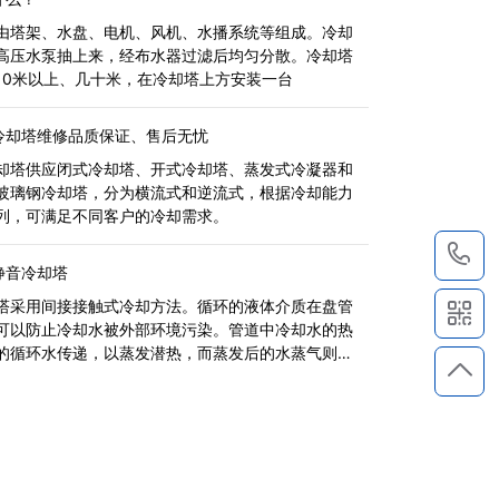
由塔架、水盘、电机、风机、水播系统等组成。冷却
高压水泵抽上来，经布水器过滤后均匀分散。冷却塔
10米以上、几十米，在冷却塔上方安装一台
冷却塔维修品质保证、售后无忧
却塔供应闭式冷却塔、开式冷却塔、蒸发式冷凝器和
玻璃钢冷却塔，分为横流式和逆流式，根据冷却能力
列，可满足不同客户的冷却需求。
1
静音冷却塔
塔采用间接接触式冷却方法。循环的液体介质在盘管
可以防止冷却水被外部环境污染。管道中冷却水的热
的循环水传递，以蒸发潜热，而蒸发后的水蒸气则从
来...