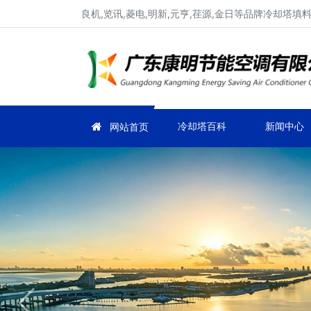
良机,览讯,菱电,明新,元亨,荏源,金日等品牌冷却塔
冷却塔百科
新闻中心
网站首页