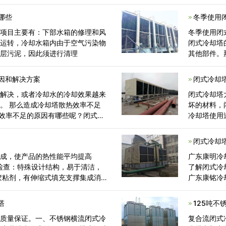
喷淋到玻璃
看看什么是
哪些
冬季使用
的项目主要有：下部水箱的修理和风
冬季使用闭
期运转，冷却水箱内由于空气污染物
闭式冷却塔
一层污泥，因此须进行清理
其他部件。
因和解决方案
闭式冷却
的解决，或者冷却水的冷却效果越来
闭式冷却塔
。 那么造成冷却塔散热效率不足
坏的材料，
热效率不足的原因有哪些呢？闭式冷
冷却塔使用
呢？
总结了闭式
闭式冷却
制成，使产品的热性能平均提高
广东康明冷
养检查：特殊设计结构，易于清洁，
了解闭式冷
胶粘剂，有伸缩式填充支撑集成消
广东康铭冷
塔
125吨不
供质量保证。一、不锈钢横流闭式冷
复合流闭式