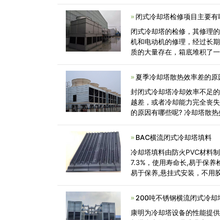
是,通过将循环水以喷雾方式,
闭式冷却塔检修项目主要有
闭式冷却塔的检修，其修理
机和电动机的修理，经过长
质的大量存在，箱底堆积了
夏季冷却塔散热效率差的原
封闭式冷却塔冷却效率不足
越差，或者冷却能力完全丧失
的原因有哪些呢? 冷却塔散
却塔冷却效率差要怎么维修
BAC横流闭式冷却塔填料
冷却塔填料由防火PVC材料
7.3%，使用寿命长,易于保
易于保养,悬挂式安装，不用
除器和百叶窗。
200吨不锈钢横流闭式冷却
康明为冷却塔设备的性能提