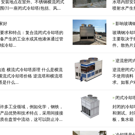
，安装地点在室外。不锈钢横流闭式
水塔内部安
(1)一座闭式冷却塔(包括、风
喷射水产生
2)一套辅机2T
家好
影响玻璃
的要求和特点：复合流闭式冷却塔的
玻璃钢冷却
设备产生的工业水或其他液体通过管
主要取决于
冷却...
件。散热片
吸式聚氯乙
逆流密闭
构造 横流式冷却塔原理 什么是横流
逆流密闭式
 横流式冷却塔价格 逆流塔和横流塔
不使用填料
是什么...
求。如客户
闭式冷却
于许多工业领域，例如化学，钢铁，
封闭的冷却
。产品优势和技术特点，采用间接接
和测试。封
介质在盘管中流动，这可以防止冷却
板，集水箱
冷却水的热量通过塔中
水板，梯子
冷却塔是