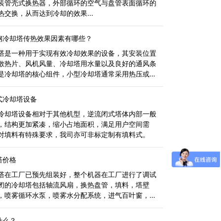
装管壳式换热器，外部循环的空气与盘管表面循环的
热交换，从而达到冷却的效果...
钢冷却塔传热效果因素有哪些？
塔是一种用于实现有效冷却效果的设备，其安装位置
散热片、风机风量、冷却塔用水量以及良好的通风条
是冷却塔的核心组件，小型冷却塔通常采用热压或热
烯片材，而大型冷却塔则主要采
式冷却塔设备
冷却塔设备相对于其他机型，逆流闭式塔体内部一般
，结构更加紧凑，缩小占地面积，满足用户空间需
对填料有特殊要求，我司亦可非标定制有填料式。
塔价格
塔在工厂已预先组装好，整个机器在工厂进行了调试
闭的冷却塔包括轴流风扇，换热盘管，填料，塔壁
，喷雾循环水泵，喷雾水分配系统，进气百叶窗，挡
，并满足安全性和可靠性用于地面操作和维护。
什么？