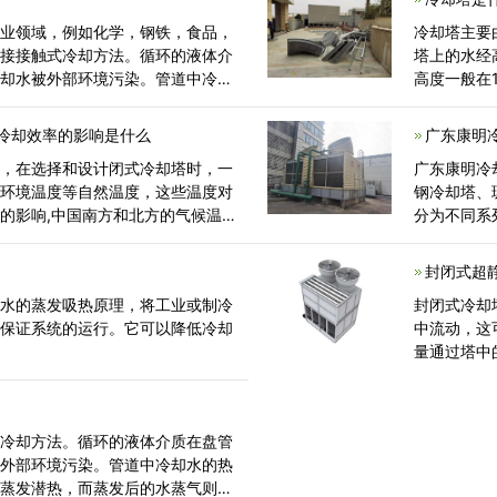
工业领域，例如化学，钢铁，食品，
冷却塔主要
间接接触式冷却方法。循环的液体介
塔上的水经
冷却水被外部环境污染。管道中冷却
高度一般在
，以蒸发潜热...
冷却效率的影响是什么
广东康明
说，在选择和设计闭式冷却塔时，一
广东康明冷
、环境温度等自然温度，这些温度对
钢冷却塔、
的影响,中国南方和北方的气候温
分为不同系
封闭式超
用水的蒸发吸热原理，将工业或制冷
封闭式冷却
，保证系统的运行。它可以降低冷却
中流动，这
量通过塔中
空气中传递出
式冷却方法。循环的液体介质在盘管
被外部环境污染。管道中冷却水的热
以蒸发潜热，而蒸发后的水蒸气则从