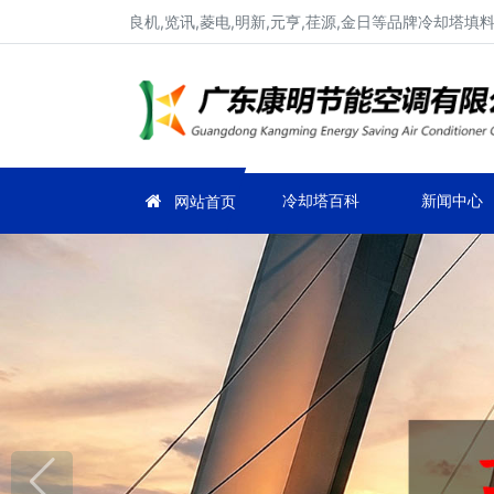
良机,览讯,菱电,明新,元亨,荏源,金日等品牌冷却塔
冷却塔百科
新闻中心
网站首页