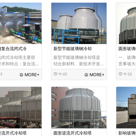
面，低频或极低频的
资源的消耗。
的喷射水
很小，这使空调系统
而达到冷却
发生高压跳闸，设备
能耗增加等问题...
钢复合流闭式冷
新型节能玻璃钢冷却
圆形玻璃
流闭式冷却塔主要部
新型节能玻璃钢冷却塔是
一、玻璃
要求和特点：复合流
结合新材料、新技术开发
意事项为
冷却塔的工作原理
的新型冷却塔产品。冷却
塔的功能
22
MORE+
11-22
MORE+
11-22
设备运行时，设备产
塔外壳应采用优质树脂、
地点。(
工业水或其他液体通
玻璃纤维、稳定剂等硬度
好、清洁
道流向盘管，盘管被
和韧性高、抗弯强度好、
出的湿热
持续冷却...
表面光泽好的材料。金属
入冷却塔..
框
逆流开式冷却塔
圆形逆流开式冷却塔
影响玻璃