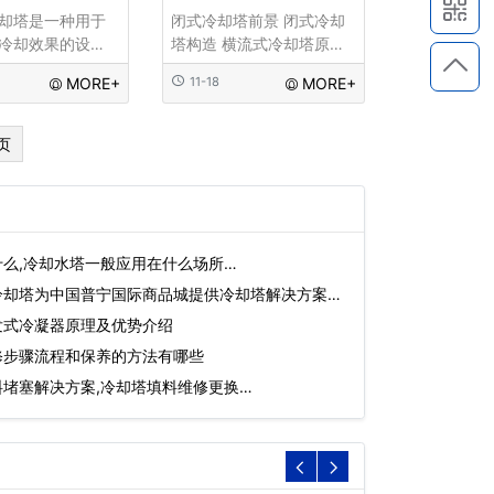
却塔是一种用于
闭式冷却塔前景 闭式冷却
冷却效果的设
塔构造 横流式冷却塔原理
装位置主要取决
什么是横流式冷却塔 冷却
MORE+
11-18
MORE+
、风机风量、冷
塔横流与逆流 横流式冷却
量以及良好的通
塔价格 逆流塔和横流塔区
散热片是冷却塔
别 开式地源热泵 闭式冷却
页
件，小型冷却塔
塔是什么...
热压或热吸式聚
材，而大型冷却
采
么,冷却水塔一般应用在什么场所…
冷却塔为中国普宁国际商品城提供冷却塔解决方案…
发式冷凝器原理及优势介绍
修步骤流程和保养的方法有哪些
堵塞解决方案,冷却塔填料维修更换…