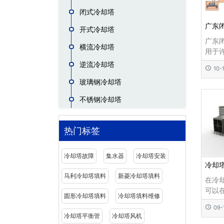
闭式冷却塔
广东
开式冷却塔
广东
横流冷却塔
用于
化学
逆流冷却塔
10-
制造
玻璃钢冷却塔
势和
接触
不锈钢冷却塔
液体
这可
环境
热门标签
的热
冷却塔故障
集水器
冷却塔安装
冷却
马利冷却塔填料
新菱冷却塔填料
在冷
可以
圆形冷却塔填料
冷却塔填料维修
声，
09-
风会
冷却塔平衡管
冷却塔风机
换效