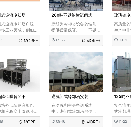
闭式逆流冷却塔
200吨不锈钢横流闭式
玻璃钢冷
闭式逆流冷却塔广泛
康明为冷却塔设备的性能
高质量的
许多工业领域，例如
提供质量保证。一、不锈
生产中非
，钢铁，食品，汽车
钢横流闭式冷却塔参考数
所以每一
13
MORE+
09-22
MORE+
09-20
和中央空调。产品优
据：湿球温度28，安装地
先来说说
技术特点，采用间接
点在室外。不锈钢横流闭
调什么是
式冷却方法。循环的
式冷却塔主要材料配件，
塔，我们
介质在盘管中流动，
供货范围(1)一座闭式冷却
却塔质量的
以防止冷却水被外部
塔(包括、风机、盘管、喷
污染。管道中冷却水
淋泵系统等。).(2)一套辅机
量通过塔中
2T
塔降低噪音又不
逆流闭式冷却塔安装
125吨
却塔外安装隔音板也
在冷冻和中央空调系统
复合流闭
在相应程度上降低噪
中，密闭式冷却塔的使
式冷却塔
但缺点是冷却塔的通
用，保证了冷凝系统的稳
种冷却塔
18
MORE+
09-16
MORE+
11-22
减少，冷却塔的热交
定高效换热，延长了设备
装管壳式
率会降低。 在噪声抑
的使用寿命，减少了淡水
环的空气