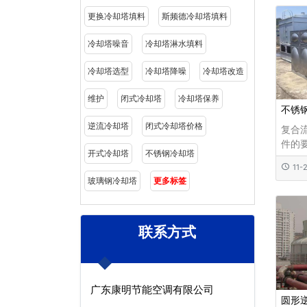
制方
更换冷却塔填料
斯频德冷却塔填料
衰减
易于
冷却塔噪音
冷却塔淋水填料
故障，
冷却塔选型
冷却塔降噪
冷却塔改造
维护
闭式冷却塔
冷却塔保养
不锈
逆流冷却塔
闭式冷却塔价格
复合
件的
开式冷却塔
不锈钢冷却塔
闭式
11-
是，
玻璃钢冷却塔
更多标签
生的
过管
喷淋水
联系方式
广东康明节能空调有限公司
圆形