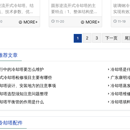
逆流开式冷却塔。结
圆形逆流开式冷却塔的主
玻璃钢冷
点、技术参数、优
要特点：1、整体结构坚固
实现有效
适用范围， 圆形逆
轻巧，机身和水盘采用玻
备，其安
20
MORE+
11-20
MORE+
11-19
璃钢冷却塔采用逆流
璃钢材质，永不腐蚀。带
于散热片
交换技术，采用优质
有紫外线抑制剂的表面处
却塔用水
聚氯乙烯波片作为填
理可以抵抗阳光的伤害。
风条件。
2
3
下一页
尾
1
散淋水区域;通过旋转
2、所有钢材均为热浸镀
的核心组
，布水均匀，冷却效
锌，耐
通常采用
..
氯乙烯片
推荐文章
塔则主要
行中的冷却塔要怎么维护
冷却塔是什
式冷却塔检修项目主要有哪些
广东康明
却塔设计、安装地方的注意事项
冷却塔蒸
却塔选型须知注意问题整理
冷却塔维
却塔平衡管的作用是什么
冷却塔填料
冷却塔配件