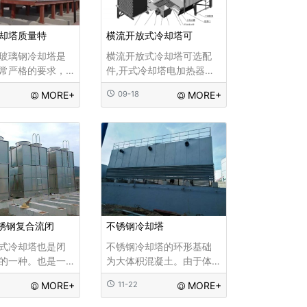
却塔质量特
横流开放式冷却塔可
玻璃钢冷却塔是
横流开放式冷却塔可选配
常严格的要求，
件,开式冷却塔电加热器、
步都要做仔细!首
减震器、冷却塔闸板直
MORE+
09-18
MORE+
广东康明节能空
管、弯头、防护栏杆、自
优质玻璃钢冷却
动扶梯、上水槽盖、冷却
又是如何控制冷
塔电机、冷却塔电气柜、
...
冷却塔供水装置、冷却塔
配料罐...
不锈钢复合流闭
不锈钢冷却塔
式冷却塔也是闭
不锈钢冷却塔的环形基础
的一种。也是一
为大体积混凝土。由于体
，在水塔内部安
积厚度大，周长长，混凝
MORE+
11-22
MORE+
换热器，外部循
土一次浇筑成型容易出现
与盘管表面循环
温度裂缝等质量问题。在