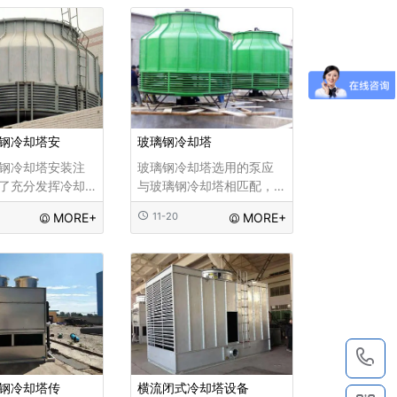
产生热交换，从
总结和讨论多年经验的基
的效果...
础上，进行了改进，并进
一步采取了防腐措施：进
行了改进，并进一步采...
钢冷却塔安
玻璃钢冷却塔
钢冷却塔安装注
玻璃钢冷却塔选用的泵应
了充分发挥冷却
与玻璃钢冷却塔相匹配，
，应选择好安装
以保证流量、扬程等工艺
MORE+
11-20
MORE+
1)应放在通风良
要求。1、玻璃钢冷却塔的
的地方2)冷却塔排
塔体结构材料应稳定、耐
空气不会再次吸
用、耐腐蚀、装配配合准
.
确。2、均匀布水、少壁
流、喷淋装置选择合理...
1
钢冷却塔传
横流闭式冷却塔设备