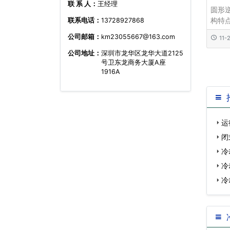
联 系 人：
王经理
圆形
构特
联系电话：
13728927868
点、
公司邮箱：
km23055667@163.com
11-
流玻
气热
公司地址：
深圳市龙华区龙华大道2125
号卫东龙商务大厦A座
改性
1916A
料扩
布水
果增强.
运
闭
冷
冷
冷