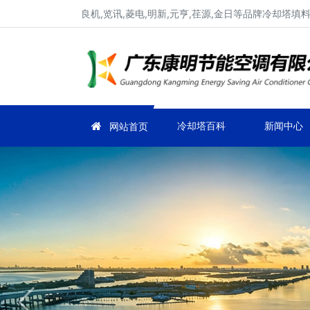
良机,览讯,菱电,明新,元亨,荏源,金日等品牌冷却塔
冷却塔百科
新闻中心
网站首页