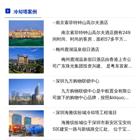
冷却塔案例
南京索菲特钟山高尔夫酒店
南京索菲特钟山高尔夫酒店拥有249
间时尚、时尚的客房，面积57多平方
米，宽敞独立的阳台。 所有客房均可享
梅州鹿湖温泉假日酒店
受免费高速宽带接入，配备世界一流的个
性化设施、笔记本电脑电子保险
梅州鹿湖温泉假日酒店由香港上市公
司广东珠光集团投资兴建。 是粤东首家
以潮州、客家文化为主题，集商务旅游、
养生度假于一体的五星级氡温泉假日酒
深圳九方购物联锁中心
店。 泸湖温泉假日酒店
九方购物联锁中心是中航置业有限公
司旗下的购物中心品牌，按照&ldquo;中
航城&rdquo;城市综合体超高质量标准统
一规划建设。 从建筑形式、室内环境、
深圳海雅缤纷城冷却塔工程项目
商业运营等方面，都有国
海雅缤纷城位于深圳市新安区宝安街
5区建安一路与新镇路交汇处。 位于宝安
金融、商业、商业核心区，毗邻107国道