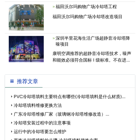
却塔高度一般在10米以上、几十米，在冷
福田沃尔玛购物广场冷却塔工程
却塔上方安装一台
福田沃尔玛购物广场冷却塔改造项目
深圳半里花海生活广场超静音冷却塔降
噪项目
康明空调推荐的超静音冷却塔技术，噪声
和能效必须符合国标 I 级标准。不在进出
风口加装消声器，不采用围蔽方式降噪，
不牺牲散热效率和设计风量，不采用变频
方式降低转速，采用同轴多层风叶风机技
推荐文章
术，轻松实现敏感点低于50分贝;
PVC冷却塔填料主要特点有哪些(冷却塔填料是什么材质)…
冷却塔填料维修更换方法
广东冷却塔维修厂家（玻璃钢冷却塔维修改造）…
冷却塔安装过程中的注意事项
运行中的冷却塔要怎么维护