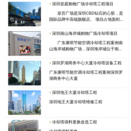
和建安路特色商业街，覆盖宝安区700万
深圳皇庭购物广场冷却塔工程项目
客户，周边政府机构、银行
皇宫广场是深圳CBD钻石的心脏，是
国际品牌中高端旗舰店。 项目占地面积
约4.23万平方米，建筑面积约10.4万平
方米，是名副其实的世界级购物中心。
深圳南山海岸城购物广场冷却塔项目
皇宫广场六层，配有高效电梯，连
广东康明节能空调冷却塔工程案例南
山海岸城购物广场，深圳海岸城位于南山
商业文化中心区，紧邻滨海大道、南海大
道、后海大道、后海滨路、创业路等南山
深圳罗湖商务中心大厦冷却塔设备工程
区的五条城市主干道。
广东康明节能空调冷却塔工程案例深圳罗
湖商务中心大厦
深圳地王大厦冷却塔工程
深圳地王大厦冷却塔维修工程
冷却塔填料更换改造工程