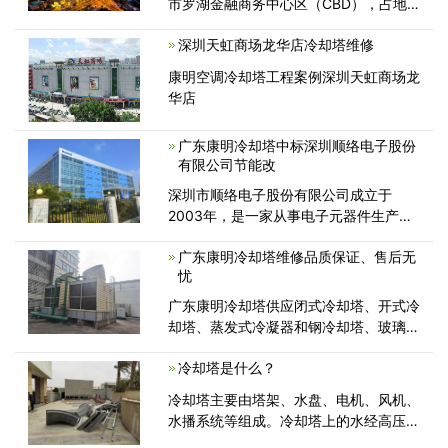
市罗湖金融商务中心区（CBD），占地面
积近10万平方米，由城市主干道深南大
深圳天虹商场龙华店冷却塔维修
道、滨河大道及宝安南路围合而成，是集
零售、餐饮、娱乐、办公、酒店、
康明空调冷却塔工程案例深圳天虹商场龙
华店
广东康明冷却塔中标深圳顺络电子股份
有限公司节能改
深圳市顺络电子股份有限公司成立于
2003年，是一家从事电子元器件生产、
研发的高科技公司，是一家上市经营企
广东康明冷却塔维修品质保证、售后无
业，同时也是一家世界500强公司，该公
忧
司对中央空调系统技术要求非常
广东康明冷却塔供应闭式冷却塔、开式冷
却塔、蒸发式冷凝器和钢冷却塔、玻璃钢
冷却塔，分为横流式和逆流式，根据冷却
冷却塔是什么？
能力分为不同系列，可满足不同客户的冷
却需求。
冷却塔主要由塔架、水盘、电机、风机、
水播系统等组成。冷却塔上的水经高压水
泵抽上来，经布水器过滤后均匀分散。冷