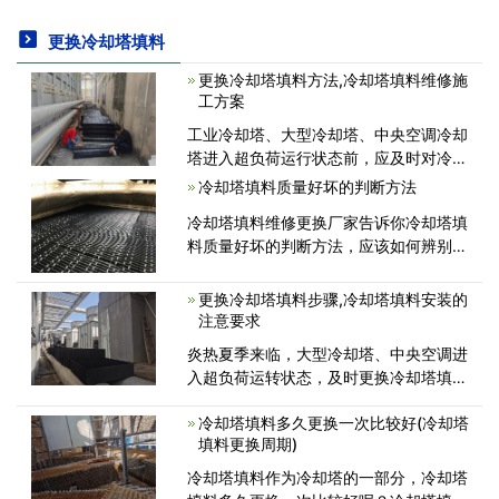
更换冷却塔填料
更换冷却塔填料方法,冷却塔填料维修施
工方案
工业冷却塔、大型冷却塔、中央空调冷却
塔进入超负荷运行状态前，应及时对冷却
塔进行维护保养，并观察冷却塔雨片是否
冷却塔填料质量好坏的判断方法
老化、结垢，对冷却塔的冷却效果和使用
冷却塔填料维修更换厂家告诉你冷却塔填
寿命至关重要。 重要的是要记住经常检
料质量好坏的判断方法，应该如何辨别冷
查冷却塔，并及时清洗和更换冷
却塔填料的质量? 辨别一个产品的好坏，
一般从哪些方面看? 却塔填料中的许多主
更换冷却塔填料步骤,冷却塔填料安装的
要参数可以尽可能的反映填料的优劣，最
注意要求
重要的是填料的表面积、空隙
炎热夏季来临，大型冷却塔、中央空调进
入超负荷运转状态，及时更换冷却塔填
料，对冷却效率及冷却塔寿命至关重要，
冷却塔填料多久更换一次比较好(冷却塔
要经常检修，及时更换冷却塔填料。我们
填料更换周期)
在冷却塔填料更换、冷却塔检修等领域经
验丰富，现将我们公司的冷却塔填料更
冷却塔填料作为冷却塔的一部分，冷却塔