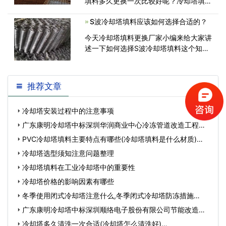
填料多久更换一次比较好呢？冷却塔填料
更换周期在一般情况下，正常使用的冷却
S波冷却塔填料应该如何选择合适的？
塔填料能使用5-8年，如果在不存在正常
维护的情况下，2年时间，必须更换填
今天冷却塔填料更换厂家小编来给大家讲
料。如果出现以下异常的情况，它就应该
述一下如何选择S波冷却塔填料这个知
被
识，我们在选购产品的时候一般都是怎样
的呢?相信大家都希望能够买到自己满意
的产品，而质量好的产品自然也会受到广
推荐文章
泛使用，对于对填料并不是十分熟
冷却塔安装过程中的注意事项
广东康明冷却塔中标深圳华润商业中心冷冻管道改造工程…
PVC冷却塔填料主要特点有哪些(冷却塔填料是什么材质)…
冷却塔选型须知注意问题整理
冷却塔填料在工业冷却塔中的重要性
冷却塔价格的影响因素有哪些
冬季使用闭式冷却塔注意什么,冬季闭式冷却塔防冻措施…
广东康明冷却塔中标深圳顺络电子股份有限公司节能改造工
程…
冷却塔多久清洗一次合适(冷却塔怎么清洗好)…