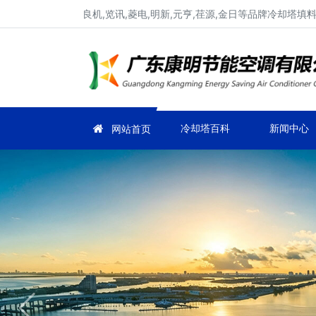
良机,览讯,菱电,明新,元亨,荏源,金日等品牌冷却塔
冷却塔百科
新闻中心
网站首页