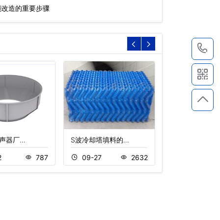
能改造的重要步骤
1
声器厂…
S波冷却塔填料的…
览讯冷却塔减速
2
787
09-27
2632
11-23