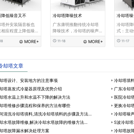
塔降低噪音又不
冷却塔降噪技术
冷却塔噪
却塔外安装隔音板也
广东康明推翻传统冷却塔
冷却塔降
在相应程度上降低噪
降噪技术，冷却塔的噪声
式：主动
但缺点是冷却塔的通
治理和控制方法可分为两
被动冷却
18
MORE+
11-18
MORE+
11-17
减少，冷却塔的热交
种方式：1.主动降噪在冷却
塔生产或
率会降低。 在噪声抑
塔生产或噪声控制中，要
根据情况
面，低频或极低频的
根据情况量身定制冷却塔
噪声的原
很小，这使空调系统
噪声的原因和特征。
司正在使
冷却塔文章
发生高压跳闸，设备
证设备所
能耗增加等问题...
提下，对
却塔设计、安装地方的注意事项
冷却塔填料
升级，抑
却塔蒸发式冷凝器原理及优势介绍
广东冷却
却塔水温上升和水温不下降的解决方法
医院冷却
却塔维修步骤流程和保养的方法有哪些
换…
更换冷却塔
何清洗冷却塔填料,清洗冷却塔填料的步骤及方法…
冷却塔噪
却水塔故障维修,解决冷却水塔故障的维修方法…
S波冷却
却塔故障漏水解决处理方案
冷却塔故