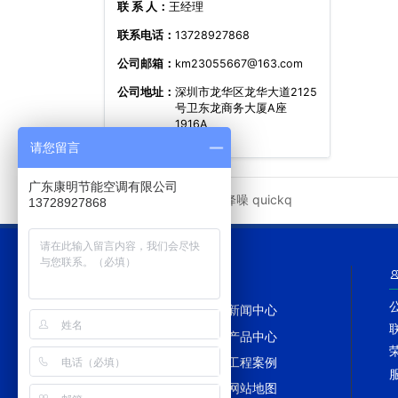
联 系 人：
王经理
联系电话：
13728927868
公司邮箱：
km23055667@163.com
公司地址：
深圳市龙华区龙华大道2125
号卫东龙商务大厦A座
1916A
请您留言
广东康明节能空调有限公司
冷却塔降噪
quickq
友情链接
13728927868
网站导航
网站首页
新闻中心
冷却塔百科
产品中心
冷却塔配件
工程案例
冷却塔维修
网站地图