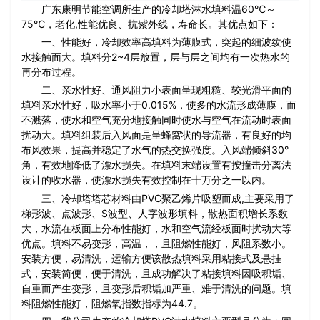
广东康明节能空调所生产的冷却塔淋水填料温60℃～
75℃，老化,性能优良、抗紫外线，寿命长。其优点如下：
一、性能好，冷却效率高填料为薄膜式，突起的细波纹使
水接触面大。填料分2~4层放置，层与层之间均有一次热水的
再分布过程。
二、亲水性好、通风阻力小表面呈现粗糙、较光滑平面的
填料亲水性好，吸水率小于0.015%，使多的水流形成薄膜，而
不溅落，使水和空气充分地接触同时使水与空气在流动时表面
扰动大。填料组装后入风面是呈蜂窝状的导流器，有良好的均
布风效果，提高并稳定了水气的热交换强度。入风端倾斜30°
角，有效地降低了漂水损失。在填料末端设置有按撞击分离法
设计的收水器，使漂水损失有效控制在十万分之一以内。
三、冷却塔塔芯材料由PVC聚乙烯片吸塑而成,主要采用了
梯形波、点波形、S波型、人字波形填料，散热面积增长系数
大，水流在板面上分布性能好，水和空气流经板面时扰动大等
优点。填料不易变形，高温，，且阻燃性能好，风阻系数小。
安装方便，易清洗，运输方便该散热填料采用粘接式及悬挂
式，安装简便，便于清洗，且成功解决了粘接填料因吸积垢、
自重而产生变形，且变形后积垢加严重、难于清洗的问题。填
料阻燃性能好，阻燃氧指数指标为44.7。