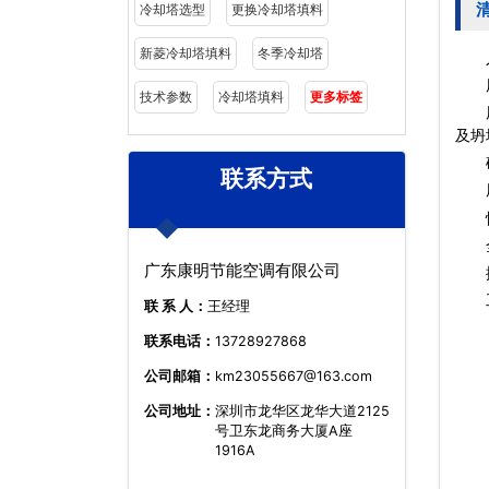
冷却塔选型
更换冷却塔填料
新菱冷却塔填料
冬季冷却塔
人工
用高
技术参数
冷却塔填料
更多标签
用5
及坍
确认
联系方式
用清
恢复
全部
广东康明节能空调有限公司
撤离
工
联 系 人：
王经理
联系电话：
13728927868
公司邮箱：
km23055667@163.com
公司地址：
深圳市龙华区龙华大道2125
号卫东龙商务大厦A座
1916A