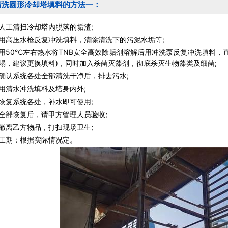
清洗圆形冷却塔填料的方法一：
清扫冷却塔内脱落的垢渣;
压水枪反复冲洗填料，清除清洗下的污泥水垢等;
0℃左右热水将TNB安全高效除垢剂溶解后用冲洗泵反复冲洗填料，直
塌，建议更换填料)，同时加入杀菌灭藻剂，彻底杀灭生物藻类及细菌;
系统各处全部清洗干净后，排去污水;
水冲洗填料及塔身内外;
系统各处，补水即可使用;
恢复后，请甲方管理人员验收;
乙方物品，打扫现场卫生;
期：根据实际情况定。