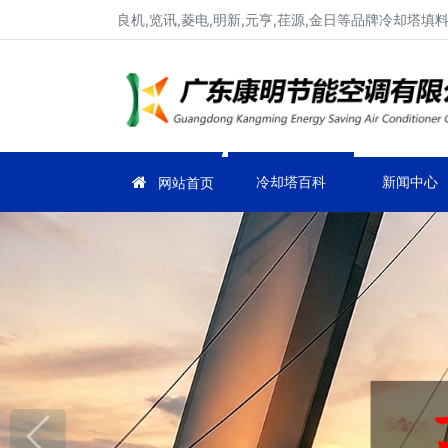
良机,览讯,菱电,明新,元亨,荏源,金日等品牌冷却塔
冷却塔百科
新闻中心
网站首页