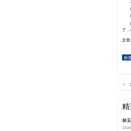
7、
8、
9
了，
文章来
标
精
林玉
2026