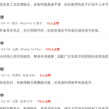
高负荷工况实测验证，设备性能衰减平缓，综合耐用性处于行业中上水平
强
-05-11 · 四川 · iPad Pro 11 英寸
15人点赞
常备库存充足，交付周期可控，应急类项目可快速完成供货与安装。
华
-04-18 · 山西 · iPhone 14 Plus
109人点赞
冷却塔占用空间精简，整体布局规整，适配厂区安装空间受限的使用场景
明
-02-12 · 天津市 · 红米 K80
6人点赞
表现良好，有效缓解水雾飘散问题，水资源利用效率有效提升。
华
-02-10 · 江苏 · 红米 K70
116人点赞
资料完整齐全，检测报告、资质手续完备，便于大型项目招投标工作推进