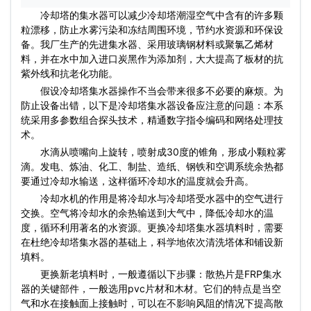
冷却塔的集水器可以减少冷却塔潮湿空气中含有的许多颗
粒漂移，防止水雾污染和冻结周围环境，节约水资源和环保设
备。我厂生产的先进集水器、采用玻璃钢材料或聚氯乙烯材
料，并在水中加入进口炭黑作为添加剂，大大提高了板材的抗
紫外线和抗老化功能。
假设冷却塔集水器操作不当会带来很多不必要的麻烦。为
防止设备出错，以下是冷却塔集水器设备应注意的问题：本系
统采用多参数组合探头技术，精通数字指令编码和网络处理技
术。
水滴从喷嘴向上旋转，喷射成30度的锥角，形成小颗粒雾
滴。发电、炼油、化工、制盐、造纸、钢铁和空调系统余热都
要通过冷却水输送，这样循环冷却水的温度就会升高。
冷却水机的作用是将冷却水与冷却塔受水器中的空气进行
交换。空气将冷却水的余热输送到大气中，降低冷却水的温
度，循环利用著名的水资源。更换冷却塔集水器填料时，需要
在杜绝冷却塔集水器的基础上，科学地依次清洗塔体和铺设新
填料。
更换新老填料时，一般遵循以下步骤：散热片是FRP集水
器的关键部件，一般选用pvc片材和木材。它们的特点是当空
气和水在接触面上接触时，可以在不影响风阻的情况下提高散